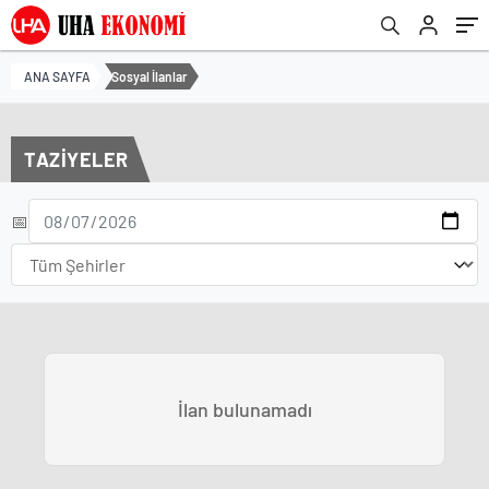
ANA SAYFA
Sosyal İlanlar
TAZİYELER
📅
İlan bulunamadı