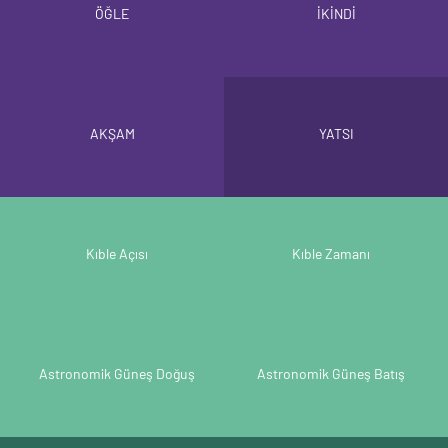
ÖĞLE
İKİNDİ
AKŞAM
YATSI
Kıble Açısı
Kıble Zamanı
Astronomik Güneş Doğuş
Astronomik Güneş Batış