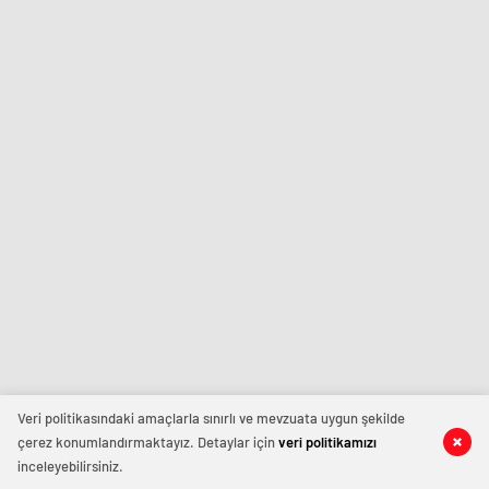
Veri politikasındaki amaçlarla sınırlı ve mevzuata uygun şekilde
çerez konumlandırmaktayız. Detaylar için
veri politikamızı
inceleyebilirsiniz.