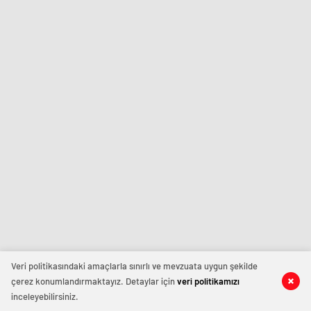
Veri politikasındaki amaçlarla sınırlı ve mevzuata uygun şekilde
çerez konumlandırmaktayız. Detaylar için
veri politikamızı
inceleyebilirsiniz.