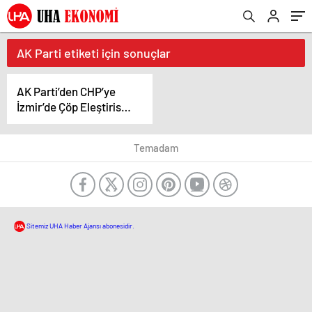
AK Parti etiketi için sonuçlar
AK Parti’den CHP’ye
İzmir’de Çöp Eleştirisi:
Siyasi Rekabet Çevre
Sorunları Üzerinden Mi
Temadam
Yürüyor?
Sitemiz UHA Haber Ajansı abonesidir.