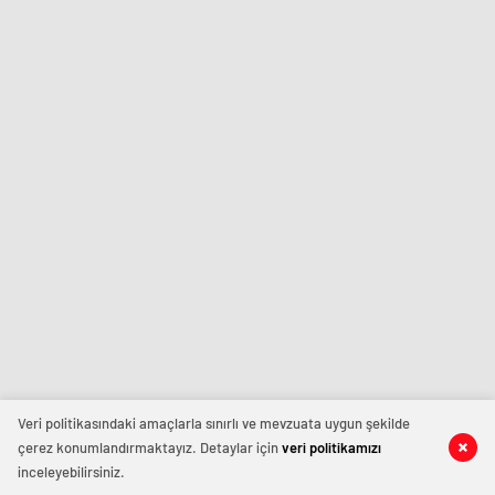
Veri politikasındaki amaçlarla sınırlı ve mevzuata uygun şekilde
çerez konumlandırmaktayız. Detaylar için
veri politikamızı
inceleyebilirsiniz.