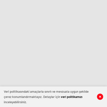
Veri politikasındaki amaçlarla sınırlı ve mevzuata uygun şekilde
çerez konumlandırmaktayız. Detaylar için
veri politikamızı
inceleyebilirsiniz.