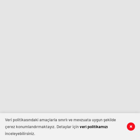
Veri politikasındaki amaçlarla sınırlı ve mevzuata uygun şekilde
çerez konumlandırmaktayız. Detaylar için
veri politikamızı
inceleyebilirsiniz.