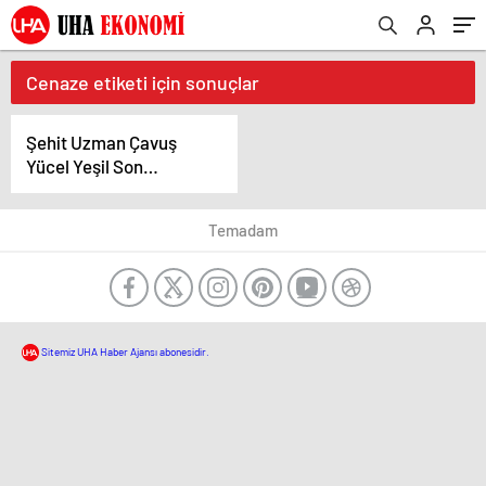
Cenaze etiketi için sonuçlar
Şehit Uzman Çavuş
Yücel Yeşil Son
Yolculuğuna
Uğurlandı: Memleketi
Temadam
Kula’da Gözyaşları Sel
Oldu
Sitemiz UHA Haber Ajansı abonesidir.