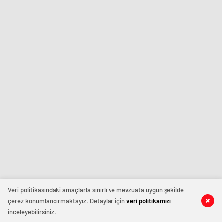
Veri politikasındaki amaçlarla sınırlı ve mevzuata uygun şekilde
çerez konumlandırmaktayız. Detaylar için
veri politikamızı
inceleyebilirsiniz.