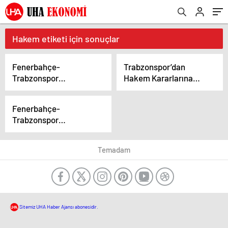
Hakem etiketi için sonuçlar
Fenerbahçe-
Trabzonspor’dan
Trabzonspor
Hakem Kararlarına
Derbisinde VAR Kaosu:
Sert Tepki: “Artık
8 Dakikada 2 Kritik
Yeter!”
Fenerbahçe-
Karar
Trabzonspor
Derbisinde VAR
Kararları Tartışma
Temadam
Yarattı: 8 Dakikada İki
Kritik İnceleme
Sitemiz UHA Haber Ajansı abonesidir.