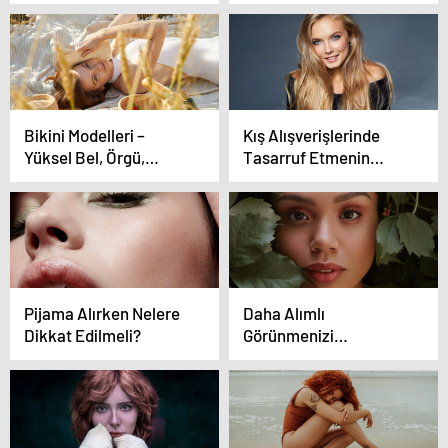
Bikini Modelleri –
Kış Alışverişlerinde
Yüksel Bel, Örgü,
Tasarruf Etmenin
Şortlu Bikini Ve Mayo
Yolları
Modelleri
Pijama Alırken Nelere
Daha Alımlı
Dikkat Edilmeli?
Görünmenizi
Sağlayacak 6 Stil
Düzenlemesi