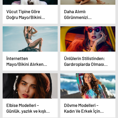
Vücut Tipine Göre
Daha Alımlı
Doğru Mayo/Bikini
Görünmenizi
Seçimi
Sağlayacak 6 Stil
Düzenlemesi
İnternetten
Ünlülerin Stilistinden:
Mayo/Bikini Alırken
Gardıroplarda Olması
Nelere Dikkat Etmeli?
Gereken 5 Parça
Elbise Modelleri –
Dövme Modelleri –
Günlük, yazlık ve kışlık
Kadın Ve Erkek İçin
olan uzun ve kısa
Kolay, Küçük, Gül Ve