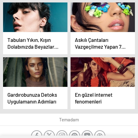
elbise modelleri
Yazı Dövme Modelleri
Tabuları Yıkın, Kışın
Askılı Çantaları
Dolabınızda Beyazlara
Vazgeçilmez Yapan 7
Yer Açın!
Özellik
Gardırobunuza Detoks
En güzel internet
Uygulamanın Adımları
fenomenleri
Temadam