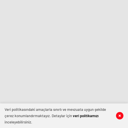
Veri politikasındaki amaçlarla sınırlı ve mevzuata uygun şekilde
çerez konumlandırmaktayız. Detaylar için
veri politikamızı
inceleyebilirsiniz.