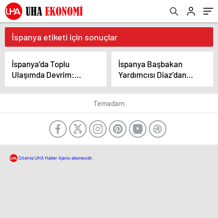
İspanya etiketi için sonuçlar
İspanya’da Toplu
İspanya Başbakan
Ulaşımda Devrim:
Yardımcısı Diaz’dan
Madrid’de Sürücüsüz
İsrail Karşıtı
Elektrikli Otobüs
Gösterilere Destek:
Temadam
Dönemi
Madrid’de Filistin
Dayanışması
Sitemiz UHA Haber Ajansı abonesidir.