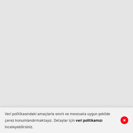
Veri politikasındaki amaçlarla sınırlı ve mevzuata uygun şekilde
çerez konumlandırmaktayız. Detaylar için
veri politikamızı
inceleyebilirsiniz.