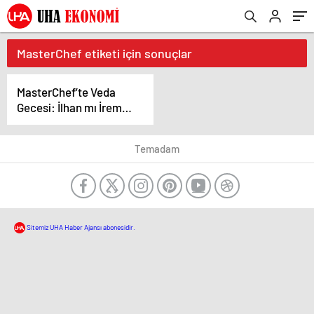
MasterChef etiketi için sonuçlar
MasterChef’te Veda
Gecesi: İlhan mı İrem
mi Elendi? İşte
Detaylar
Temadam
Sitemiz UHA Haber Ajansı abonesidir.