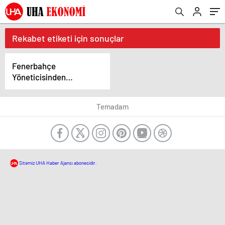
Rekabet etiketi için sonuçlar
Fenerbahçe
Yöneticisinden
Trabzon Belediye
Başkanı’na Sert
Temadam
Sözler: Gerginlik
Tırmanıyor
Sitemiz UHA Haber Ajansı abonesidir.