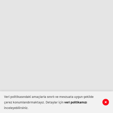
Veri politikasındaki amaçlarla sınırlı ve mevzuata uygun şekilde
çerez konumlandırmaktayız. Detaylar için
veri politikamızı
inceleyebilirsiniz.