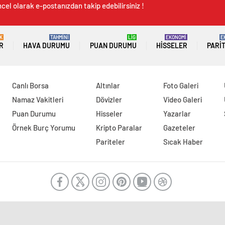
cel olarak e-postanızdan takip edebilirsiniz !
K
TAHMİNİ
LİG
EKONOMİ
E
R
HAVA DURUMU
PUAN DURUMU
HISSELER
PARI
Canlı Borsa
Altınlar
Foto Galeri
Namaz Vakitleri
Dövizler
Video Galeri
Puan Durumu
Hisseler
Yazarlar
Örnek Burç Yorumu
Kripto Paralar
Gazeteler
Pariteler
Sıcak Haber