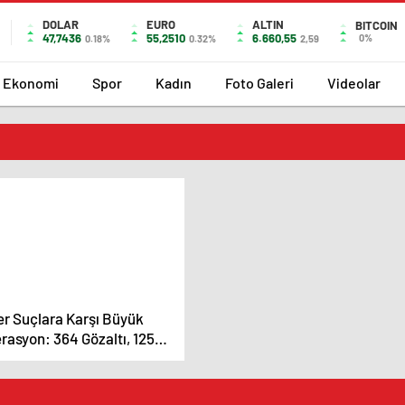
DOLAR
EURO
ALTIN
BITCOIN
47,7436
55,2510
6.660,55
0%
0.18%
0.32%
2,59
Ekonomi
Spor
Kadın
Foto Galeri
Videolar
er Suçlara Karşı Büyük
rasyon: 364 Gözaltı, 125
uklama