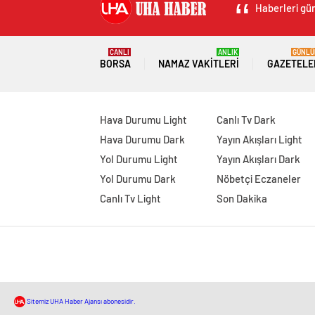
Haberleri gün
CANLI
ANLIK
GÜNLÜ
BORSA
NAMAZ VAKITLERI
GAZETELE
Hava Durumu Light
Canlı Tv Dark
Hava Durumu Dark
Yayın Akışları Light
Yol Durumu Light
Yayın Akışları Dark
Yol Durumu Dark
Nöbetçi Eczaneler
Canlı Tv Light
Son Dakika
Sitemiz UHA Haber Ajansı abonesidir.