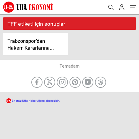
TFF etiketi için sonuçlar
Trabzonspor’dan
Hakem Kararlarına
Sert Tepki: “Artık
Yeter!”
Temadam
Sitemiz UHA Haber Ajansı abonesidir.