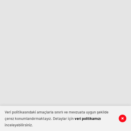
Veri politikasındaki amaçlarla sınırlı ve mevzuata uygun şekilde
çerez konumlandırmaktayız. Detaylar için
veri politikamızı
inceleyebilirsiniz.