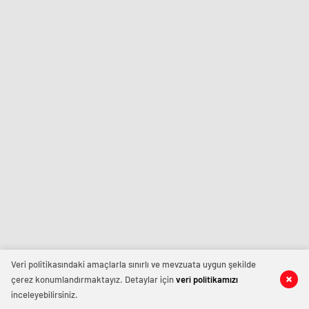
Veri politikasındaki amaçlarla sınırlı ve mevzuata uygun şekilde
çerez konumlandırmaktayız. Detaylar için
veri politikamızı
inceleyebilirsiniz.