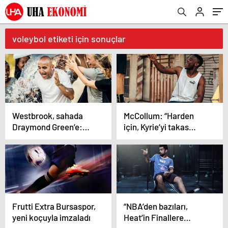
voleybol etiketi için sonuçlar
Westbrook, sahada
McCollum: “Harden
Draymond Green’e:
için, Kyrie’yi takas
“Daha şut
ederdim…”
atamıyorsun!”
Frutti Extra Bursaspor,
“NBA’den bazıları,
yeni koçuyla imzaladı
Heat’in Finallere