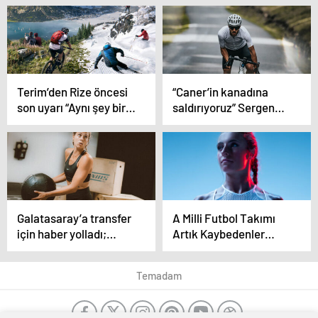
Terim’den Rize öncesi
“Caner’in kanadına
son uyarı “Aynı şey bir
saldırıyoruz” Sergen
daha asla olmasın”
Yalçın’ın hücum
planları
Galatasaray’a transfer
A Milli Futbol Takımı
için haber yolladı;
Artık Kaybedenler
“İsterseniz imza
Ligine Düştü
atarım”
Temadam