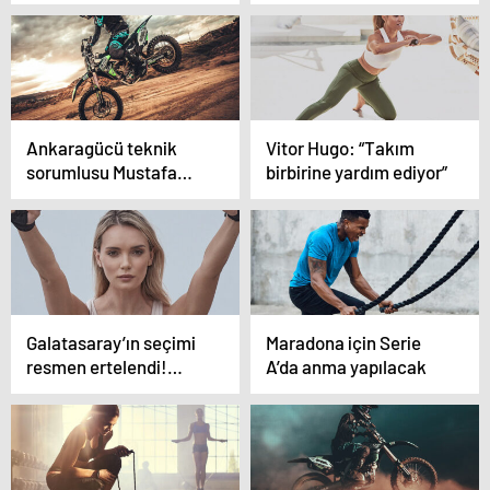
çıkışını ‘şans eseri’
olarak görüyor” iddiası
Ankaragücü teknik
Vitor Hugo: “Takım
sorumlusu Mustafa
birbirine yardım ediyor”
Dalcı: “Tek eksik
goldü”
Galatasaray’ın seçimi
Maradona için Serie
resmen ertelendi!…
A’da anma yapılacak