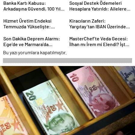
Banka Kartı Kabusu:
Sosyal Destek Ödemeleri
Arkadaşına Güvendi, 100 Yıl
Hesaplara Yatırıldı: Ailelere
Hapisle Yargılanıyor
1.4 Milyar TL’lik Nefes
Hizmet Üretim Endeksi
Kiracıların Zaferi:
Temmuzda Yükselişte:
Yargıtay’tan IBAN Üzerinden
Ekonomiye Etkileri Neler?
Kira Oyununa Dur Dedi!
Son Dakika Deprem Alarmı:
MasterChef’te Veda Gecesi:
Ege’de ve Marmara’da
İlhan mı İrem mi Elendi? İşte
Sarsıntılar!
Detaylar
Bu yazı yorumlara kapatılmıştır.