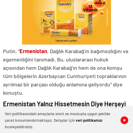
Putin, “
Ermenistan
, Dağlık Karabağ’ın bağımsızlığını ve
egemenliğini tanımadı. Bu, uluslararası hukuk
açısından hem Dağlık Karabağ’ın hem de ona komşu
tüm bölgelerin Azerbaycan Cumhuriyeti topraklarının
ayrılmaz bir parçası olduğu anlamına geliyordu” diye
konuştu.
Ermenistan Yalnız Hissetmesin Diye Herşeyi
Yaptık
Veri politikasındaki amaçlarla sınırlı ve mevzuata uygun şekilde
çerez konumlandırmaktayız. Detaylar için
veri politikamızı
0
0
0
0
0
0
Rusya Devlet Başkanı Vladimir Putin, Azerbaycan
inceleyebilirsiniz.
Cumhurbaşkanı İlham Aliyev ve Ermenistan Başbakanı