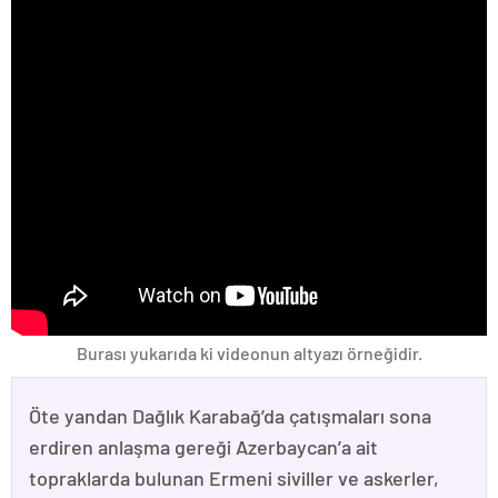
Burası yukarıda ki videonun altyazı örneğidir.
Öte yandan Dağlık Karabağ’da çatışmaları sona
erdiren anlaşma gereği Azerbaycan’a ait
topraklarda bulunan Ermeni siviller ve askerler,