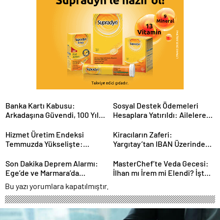
Banka Kartı Kabusu:
Sosyal Destek Ödemeleri
Arkadaşına Güvendi, 100 Yıl
Hesaplara Yatırıldı: Ailelere
Hapisle Yargılanıyor
1.4 Milyar TL’lik Nefes
Hizmet Üretim Endeksi
Kiracıların Zaferi:
Temmuzda Yükselişte:
Yargıtay’tan IBAN Üzerinden
Ekonomiye Etkileri Neler?
Kira Oyununa Dur Dedi!
Son Dakika Deprem Alarmı:
MasterChef’te Veda Gecesi:
Ege’de ve Marmara’da
İlhan mı İrem mi Elendi? İşte
Sarsıntılar!
Detaylar
Bu yazı yorumlara kapatılmıştır.