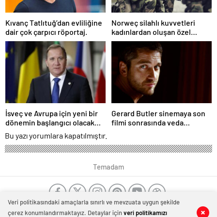
Kıvanç Tatlıtuğ’dan evliliğine
Norweç silahlı kuvvetleri
dair çok çarpıcı röportaj.
kadınlardan oluşan özel
kuvvetler eğitimlerini
başlattı.
İsveç ve Avrupa için yeni bir
Gerard Butler sinemaya son
dönemin başlangıcı olacak
filmi sonrasında veda
kararlar.
edeceğini açıkladı.
Bu yazı yorumlara kapatılmıştır.
Temadam
Veri politikasındaki amaçlarla sınırlı ve mevzuata uygun şekilde
çerez konumlandırmaktayız. Detaylar için
veri politikamızı
0
0
0
0