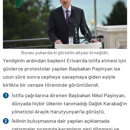
Burası yukarıda ki görselin altyazı örneğidir.
Yenilginin ardından başkent Erivan’da istifa etmesi için
günlerce protestolar yapılan Başbakan Paşinyan ise
uzun süre sonra cepheye savaşmaya giden eşiyle
birlikte bir cenaze töreninde görüntülendi.
İstifa çağrılarına direnen Başbakan Nikol Paşinyan,
dünyada hiçbir ülkenin tanımadığı Dağlık Karabağ’ın
yöneticisi Arayik Harutyunyan’la görüştü.
İkilinin buluşmasına dair yapılan açıklamada
çatışmalar sırasında kaçanların geri dönmesi ve