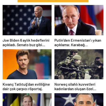
Joe Biden 6 aylık hedeflerini
Putin’den Ermenistan’ı yıkan
açıkladı. Senato buz gibi…
açıklama: Karabağ
Azerbaycan’ın ayrılmaz bir
parçasıdır!
Kıvanç Tatlıtuğ’dan evliliğine
Norweç silahlı kuvvetleri
dair çok çarpıcı röportaj.
kadınlardan oluşan özel
kuvvetler eğitimlerini
başlattı.