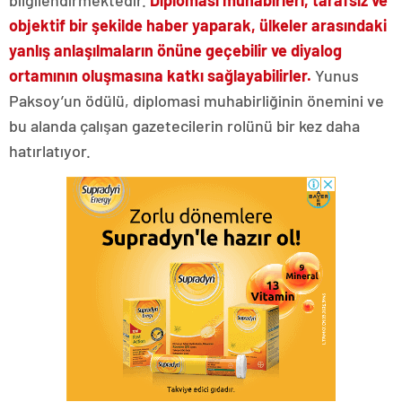
bilgilendirmektedir.
Diplomasi muhabirleri, tarafsız ve
objektif bir şekilde haber yaparak, ülkeler arasındaki
yanlış anlaşılmaların önüne geçebilir ve diyalog
ortamının oluşmasına katkı sağlayabilirler.
Yunus
Paksoy’un ödülü, diplomasi muhabirliğinin önemini ve
bu alanda çalışan gazetecilerin rolünü bir kez daha
hatırlatıyor.