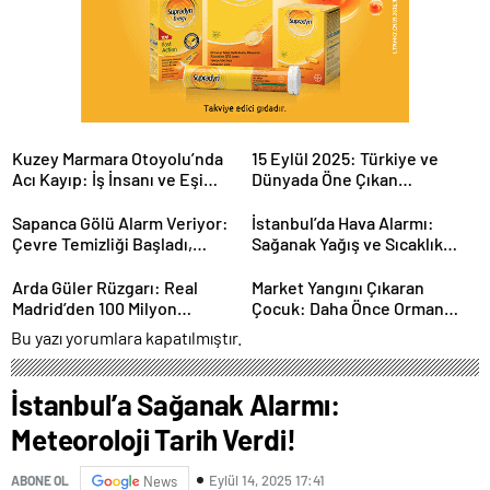
Kuzey Marmara Otoyolu’nda
15 Eylül 2025: Türkiye ve
Acı Kayıp: İş İnsanı ve Eşi
Dünyada Öne Çıkan
Hayatını Kaybetti
Gelişmeler
Sapanca Gölü Alarm Veriyor:
İstanbul’da Hava Alarmı:
Çevre Temizliği Başladı,
Sağanak Yağış ve Sıcaklık
Tehlike Sürüyor mu?
Düşüşü Kapıda!
Arda Güler Rüzgarı: Real
Market Yangını Çıkaran
Madrid’den 100 Milyon
Çocuk: Daha Önce Orman
Euro’luk Değerlendirme
Yangınına da Karıştığı Ortaya
Bu yazı yorumlara kapatılmıştır.
Çıktı
İstanbul’a Sağanak Alarmı:
Meteoroloji Tarih Verdi!
Eylül 14, 2025 17:41
ABONE OL
News