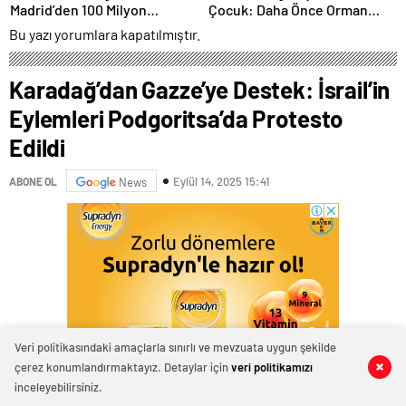
Madrid’den 100 Milyon
Çocuk: Daha Önce Orman
Euro’luk Değerlendirme
Yangınına da Karıştığı Ortaya
Bu yazı yorumlara kapatılmıştır.
Çıktı
Karadağ’dan Gazze’ye Destek: İsrail’in
Eylemleri Podgoritsa’da Protesto
Edildi
Eylül 14, 2025 15:41
ABONE OL
News
Veri politikasındaki amaçlarla sınırlı ve mevzuata uygun şekilde
çerez konumlandırmaktayız. Detaylar için
veri politikamızı
0
0
0
0
0
0
0
0
inceleyebilirsiniz.