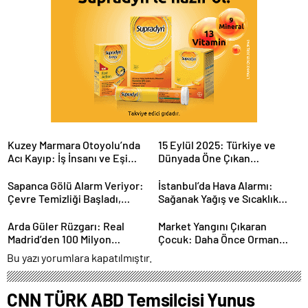
Kuzey Marmara Otoyolu’nda
15 Eylül 2025: Türkiye ve
Acı Kayıp: İş İnsanı ve Eşi
Dünyada Öne Çıkan
Hayatını Kaybetti
Gelişmeler
Sapanca Gölü Alarm Veriyor:
İstanbul’da Hava Alarmı:
Çevre Temizliği Başladı,
Sağanak Yağış ve Sıcaklık
Tehlike Sürüyor mu?
Düşüşü Kapıda!
Arda Güler Rüzgarı: Real
Market Yangını Çıkaran
Madrid’den 100 Milyon
Çocuk: Daha Önce Orman
Euro’luk Değerlendirme
Yangınına da Karıştığı Ortaya
Bu yazı yorumlara kapatılmıştır.
Çıktı
CNN TÜRK ABD Temsilcisi Yunus