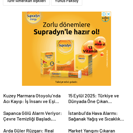
Türk-Amerikan İlişkileri
Yunus Paksoy
Kuzey Marmara Otoyolu’nda
15 Eylül 2025: Türkiye ve
Acı Kayıp: İş İnsanı ve Eşi
Dünyada Öne Çıkan
Hayatını Kaybetti
Gelişmeler
Sapanca Gölü Alarm Veriyor:
İstanbul’da Hava Alarmı:
Çevre Temizliği Başladı,
Sağanak Yağış ve Sıcaklık
Tehlike Sürüyor mu?
Düşüşü Kapıda!
Arda Güler Rüzgarı: Real
Market Yangını Çıkaran