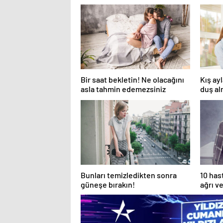
Bir saat bekletin! Ne olacağını
Kış ay
asla tahmin edemezsiniz
duş al
Bunları temizledikten sonra
10 has
güneşe bırakın!
ağrı v
çıkıyo