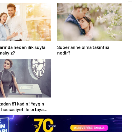
larında neden ılık suyla
Süper anne olma takıntısı
malıyız?
nedir?
tadan 8’i kadın! Yaygın
e hassasiyet ile ortaya
r