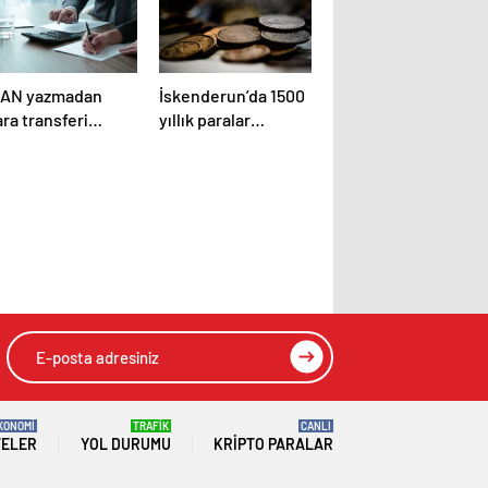
BAN yazmadan
İskenderun’da 1500
ra transferi
yıllık paralar
önemi başlıyor
bulundu
KONOMİ
TRAFİK
CANLI
TELER
YOL DURUMU
KRIPTO PARALAR