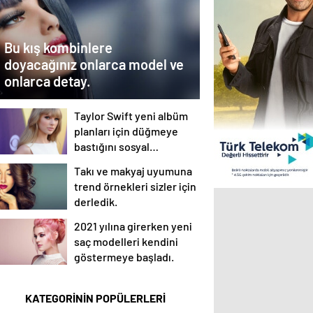
Bu kış kombinlere
doyacağınız onlarca model ve
onlarca detay.
Taylor Swift yeni albüm
planları için düğmeye
bastığını sosyal
medyadan duyurdu!
Takı ve makyaj uyumuna
trend örnekleri sizler için
derledik.
2021 yılına girerken yeni
saç modelleri kendini
göstermeye başladı.
KATEGORİNİN POPÜLERLERİ