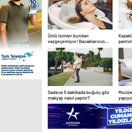
Ünlü isimler bundan
Kazakl
vazgeçemiyor! Bacaklarınızı
pantol
kuru fırçalarsanız…
kıyafe
ipucu
Sadece 5 dakikada buğulu göz
Mucize
makyajı nasıl yapılır?
yapıyo