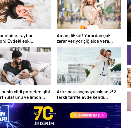
ar elbise, taytlar
Aman dikkat! Yarardan çok
on! Evdeki eski
zarar veriyor çiğ aloe vera
tleri yenilemek için 5
suyu…
 besin cildi porselen gibi
Artık para saçmayacaksınız! 3
r! Yulaf unu ve limon…
farklı tarifle evde kendi
kremimizi yapıyoruz!