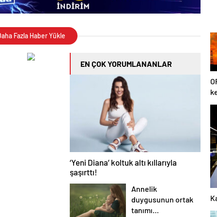
aha Fazla Haber Yükle
EN ÇOK YORUMLANANLAR
O
ke
u
‘Yeni Diana’ koltuk altı kıllarıyla
şaşırttı!
Annelik
Ka
duygusunun ortak
tanımı