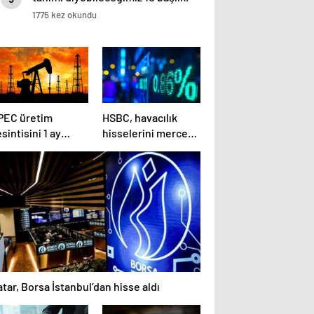
1775 kez okundu
PEC üretim
HSBC, havacılık
sintisini 1 ay
hisselerini mercek
zatacak
altına aldı
tar, Borsa İstanbul’dan hisse aldı