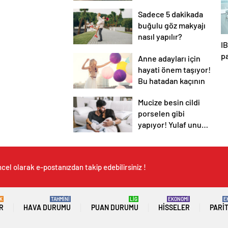
diyebileceğimiz 10
Sadece 5 dakikada
başlık.
buğulu göz makyajı
nasıl yapılır?
I
pa
Anne adayları için
d
hayati önem taşıyor!
Bu hatadan kaçının
Mucize besin cildi
porselen gibi
yapıyor! Yulaf unu
ve limon…
cel olarak e-postanızdan takip edebilirsiniz !
K
TAHMİNİ
LİG
EKONOMİ
E
R
HAVA DURUMU
PUAN DURUMU
HISSELER
PARI