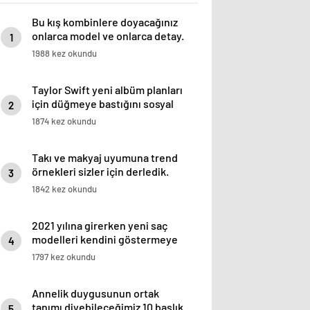
Bu kış kombinlere doyacağınız
onlarca model ve onlarca detay.
1
1988 kez okundu
Taylor Swift yeni albüm planları
için düğmeye bastığını sosyal
2
medyadan duyurdu!
1874 kez okundu
Takı ve makyaj uyumuna trend
örnekleri sizler için derledik.
3
1842 kez okundu
2021 yılına girerken yeni saç
modelleri kendini göstermeye
4
başladı.
1797 kez okundu
Annelik duygusunun ortak
tanımı diyebileceğimiz 10 başlık.
5