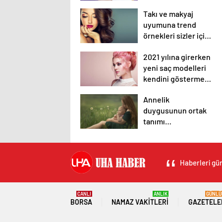
sosyal medyadan
Takı ve makyaj
duyurdu!
uyumuna trend
örnekleri sizler için
derledik.
2021 yılına girerken
yeni saç modelleri
kendini göstermeye
başladı.
Annelik
duygusunun ortak
tanımı
diyebileceğimiz 10
başlık.
Haberleri gün
CANLI
ANLIK
GÜNLÜ
BORSA
NAMAZ VAKITLERI
GAZETELE