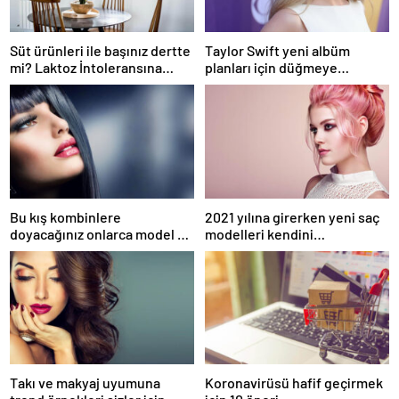
Süt ürünleri ile başınız dertte
Taylor Swift yeni albüm
mi? Laktoz İntoleransına
planları için düğmeye
sahip olabilirsiniz!
bastığını sosyal medyadan
duyurdu!
Bu kış kombinlere
2021 yılına girerken yeni saç
doyacağınız onlarca model ve
modelleri kendini
onlarca detay.
göstermeye başladı.
Takı ve makyaj uyumuna
Koronavirüsü hafif geçirmek