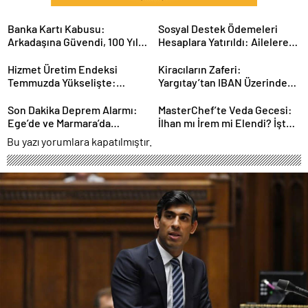
Banka Kartı Kabusu:
Sosyal Destek Ödemeleri
Arkadaşına Güvendi, 100 Yıl
Hesaplara Yatırıldı: Ailelere
Hapisle Yargılanıyor
1.4 Milyar TL’lik Nefes
Hizmet Üretim Endeksi
Kiracıların Zaferi:
Temmuzda Yükselişte:
Yargıtay’tan IBAN Üzerinden
Ekonomiye Etkileri Neler?
Kira Oyununa Dur Dedi!
Son Dakika Deprem Alarmı:
MasterChef’te Veda Gecesi:
Ege’de ve Marmara’da
İlhan mı İrem mi Elendi? İşte
Sarsıntılar!
Detaylar
Bu yazı yorumlara kapatılmıştır.