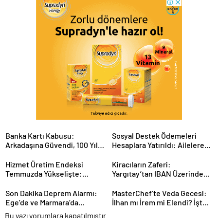
Banka Kartı Kabusu:
Sosyal Destek Ödemeleri
Arkadaşına Güvendi, 100 Yıl
Hesaplara Yatırıldı: Ailelere
Hapisle Yargılanıyor
1.4 Milyar TL’lik Nefes
Hizmet Üretim Endeksi
Kiracıların Zaferi:
Temmuzda Yükselişte:
Yargıtay’tan IBAN Üzerinden
Ekonomiye Etkileri Neler?
Kira Oyununa Dur Dedi!
Son Dakika Deprem Alarmı:
MasterChef’te Veda Gecesi:
Ege’de ve Marmara’da
İlhan mı İrem mi Elendi? İşte
Sarsıntılar!
Detaylar
Bu yazı yorumlara kapatılmıştır.