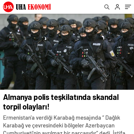
Almanya polis teşkilatında skandal
torpil olayları!
Ermenistan'a verdiği Karabağ mesajında “ Dağlık
Karabağ ve çevresindeki bölgeler Azerbaycan
Cumhuriyeti'nin ayrılmaz bir parçasıdır” dedi. İstifa