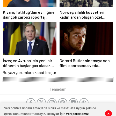
Kıvanç Tatlıtuğ’dan evliliğine
Norweç silahlı kuvvetleri
dair çok çarpıcı röportaj.
kadınlardan oluşan özel
kuvvetler eğitimlerini
başlattı.
İsveç ve Avrupa için yeni bir
Gerard Butler sinemaya son
dönemin başlangıcı olacak
filmi sonrasında veda
kararlar.
edeceğini açıkladı.
Bu yazı yorumlara kapatılmıştır.
Temadam
Veri politikasındaki amaçlarla sınırlı ve mevzuata uygun şekilde
çerez konumlandırmaktayız. Detaylar için
veri politikamızı
0
0
0
0