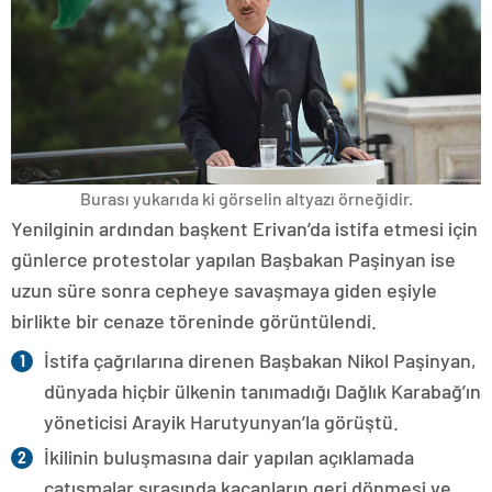
Burası yukarıda ki görselin altyazı örneğidir.
Yenilginin ardından başkent Erivan’da istifa etmesi için
günlerce protestolar yapılan Başbakan Paşinyan ise
uzun süre sonra cepheye savaşmaya giden eşiyle
birlikte bir cenaze töreninde görüntülendi.
İstifa çağrılarına direnen Başbakan Nikol Paşinyan,
dünyada hiçbir ülkenin tanımadığı Dağlık Karabağ’ın
yöneticisi Arayik Harutyunyan’la görüştü.
İkilinin buluşmasına dair yapılan açıklamada
çatışmalar sırasında kaçanların geri dönmesi ve