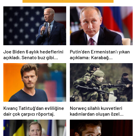
Joe Biden 6 aylık hedeflerini
Putin’den Ermenistan’ı yıkan
açıkladı. Senato buz gibi…
açıklama: Karabağ
Azerbaycan’ın ayrılmaz bir
parçasıdır!
Kıvanç Tatlıtuğ’dan evliliğine
Norweç silahlı kuvvetleri
dair çok çarpıcı röportaj.
kadınlardan oluşan özel
kuvvetler eğitimlerini
başlattı.