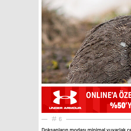
6
Doksanların modası minimal yuvarlak çe