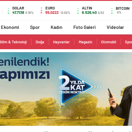
DOLAR
EURO
ALTIN
BITCOIN
47,7138
55,0222
6.526,40
0%
0.16%
-0.02%
0,52
Ekonomi
Spor
Kadın
Foto Galeri
Videolar
Bilim & Teknoloji
Doğa
Hayvanlar
Magazin
Otomobil
Spo