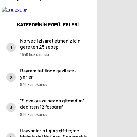
KATEGORİNİN POPÜLERLERİ
Norveç’i ziyaret etmeniz için
gereken 25 sebep
1
1845 kez okundu
Bayram tatilinde gezilecek
yerler
2
946 kez okundu
“Slovakya’ya neden gitmedim”
dedirten 12 fotoğraf
3
936 kez okundu
Hayvanların ilginç çiftleşme
biçimlerini National Geographic