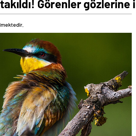
a takıldı! Görenler gözlerin
ilmektedir.