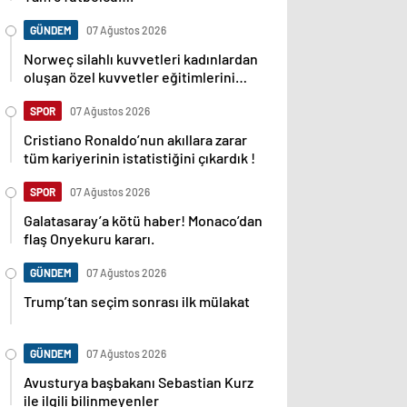
GÜNDEM
07 Ağustos 2026
Norweç silahlı kuvvetleri kadınlardan
oluşan özel kuvvetler eğitimlerini
başlattı.
SPOR
07 Ağustos 2026
Cristiano Ronaldo’nun akıllara zarar
tüm kariyerinin istatistiğini çıkardık !
SPOR
07 Ağustos 2026
Galatasaray’a kötü haber! Monaco’dan
flaş Onyekuru kararı.
GÜNDEM
07 Ağustos 2026
Trump’tan seçim sonrası ilk mülakat
GÜNDEM
07 Ağustos 2026
Avusturya başbakanı Sebastian Kurz
ile ilgili bilinmeyenler