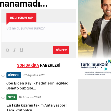
e inanamadı…
HIZLI YORUM YAP
GÖNDER
SON DAKİKA
HABERLERİ
GÜNDEM
07 Ağustos 2026
Joe Biden 6 aylık hedeflerini açıkladı.
Senato buz gibi…
SPOR
07 Ağustos 2026
En fazla kızaran takım Antalyaspor!
Tam 5 futbolcu….