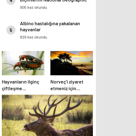
4
görüntüledi.
905 kez okundu
Albino hastalığına yakalanan
hayvanlar
5
829 kez okundu
Hayvanların ilginç
Norveç’i ziyaret
çiftleşme
etmeniz için
biçimlerini National
gereken 25 sebep
Geographic
görüntüledi.