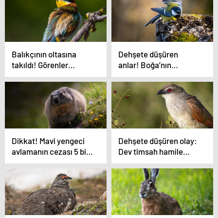
Balıkçının oltasına
Dehşete düşüren
takıldı! Görenler
anlar! Boğa’nın
gözlerine inanamadı…
gazabına uğradı…
Dikkat! Mavi yengeci
Dehşete düşüren olay:
avlamanın cezası 5 bin
Dev timsah hamile
TL
kadını yedi!