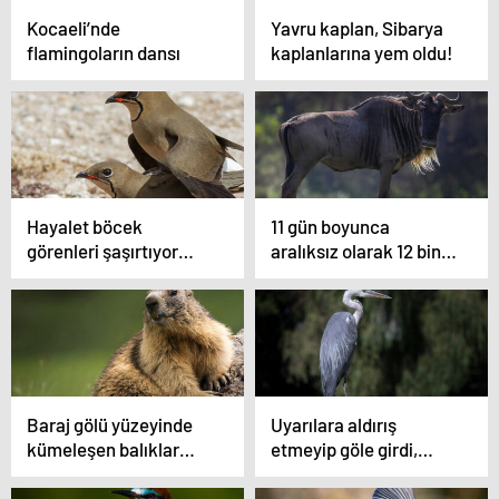
Kocaeli’nde
Yavru kaplan, Sibarya
flamingoların dansı
kaplanlarına yem oldu!
Hayalet böcek
11 gün boyunca
görenleri şaşırtıyor…
aralıksız olarak 12 bin
kilometre uçtu
Baraj gölü yüzeyinde
Uyarılara aldırış
kümeleşen balıklar
etmeyip göle girdi,
şaşırttı
timsaha yem oldu