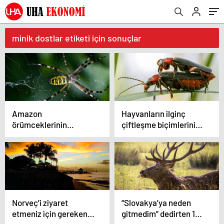
minik dostlar etiketi için sonuçlar
Amazon
Hayvanların ilginç
örümceklerinin
çiftleşme biçimlerini
esrarengiz dünyalarına
National Geographic
gitmeye hazır olun.
görüntüledi.
Norveç’i ziyaret
“Slovakya’ya neden
etmeniz için gereken
gitmedim” dedirten 12