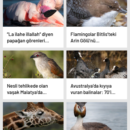
”La ilahe illallah” diyen
Flamingolar Bitlis’teki
papağan görenleri
Arin Gölü’nü
hayrete düşürüyor
renklendirdi
Nesli tehlikede olan
Avustralya’da kıyıya
vaşak Malatya’da
vuran balinalar: 70’i
görüntülendi
kurtarıldı, 380’i öldü