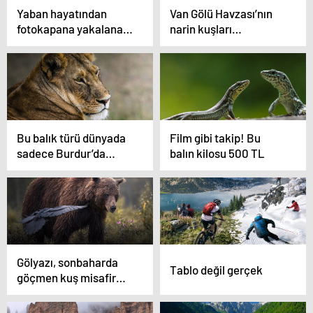
Yaban hayatından
Van Gölü Havzası’nın
fotokapana yakalanan
narin kuşları
anlar hayrete düşürdü
flamingolar
Bu balık türü dünyada
Film gibi takip! Bu
sadece Burdur’da
balın kilosu 500 TL
yaşıyor! Nesli
tükenmek üzere
Gölyazı, sonbaharda
Tablo değil gerçek
göçmen kuş misafir
ediyor