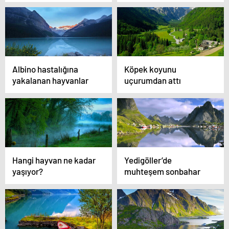
25 sebep
fotoğraf
Albino hastalığına
Köpek koyunu
yakalanan hayvanlar
uçurumdan attı
Hangi hayvan ne kadar
Yedigöller’de
yaşıyor?
muhteşem sonbahar