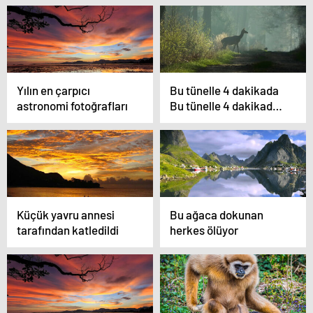
Yılın en çarpıcı
Bu tünelle 4 dakikada
astronomi fotoğrafları
Bu tünelle 4 dakikada
“iklim” değişecek
Küçük yavru annesi
Bu ağaca dokunan
tarafından katledildi
herkes ölüyor