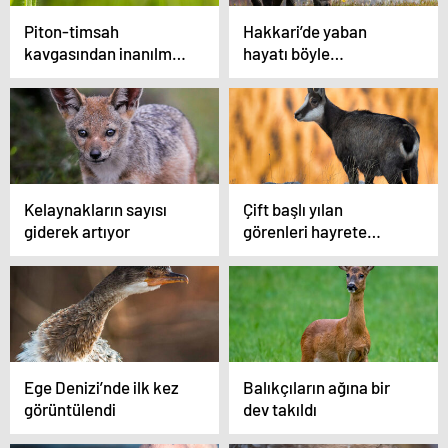
Piton-timsah
Hakkari’de yaban
kavgasından inanılmaz
hayatı böyle
görüntüler
görüntülendi
Kelaynakların sayısı
Çift başlı yılan
giderek artıyor
görenleri hayrete
düşürdü
Ege Denizi’nde ilk kez
Balıkçıların ağına bir
görüntülendi
dev takıldı