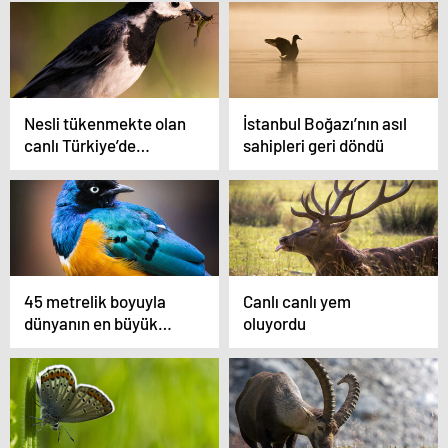
Nesli tükenmekte olan
İstanbul Boğazı’nın asıl
canlı Türkiye’de
sahipleri geri döndü
bulundu
45 metrelik boyuyla
Canlı canlı yem
dünyanın en büyük
oluyordu
canlısı, canlı olarak
bulundu!