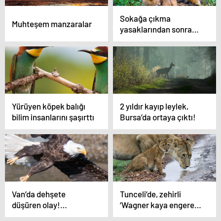
Sokağa çıkma
Muhteşem manzaralar
yasaklarından sonra
köpek satışları arttı
Yürüyen köpek balığı
2 yıldır kayıp leylek,
bilim insanlarını şaşırttı
Bursa’da ortaya çıktı!
Van’da dehşete
Tunceli’de, zehirli
düşüren olay!
‘Wagner kaya engereği’
Tonlarcası kurtarıldı
bulundu!