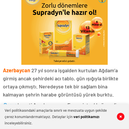
Azerbaycan
27 yıl sonra işgalden kurtulan Ağdam’a
girmiş ancak şehirdeki acı tablo, gün ışığıyla birlikte
ortaya çıkmıştı. Neredeyse tek bir sağlam bina
kalmayan şehrin harabe görüntüsü yürek burktu.
Rusya
heyeti Azerbaycan ve Ermenistan’da önemli
Veri politikasındaki amaçlarla sınırlı ve mevzuata uygun şekilde
görüşmeler gerçekleştirirken Paşinyan’a tüm
çerez konumlandırmaktayız. Detaylar için
veri politikamızı
0
0
0
0
0
0
umutlarını başladığı Rusya’dan yine kötü haber geldi.
inceleyebilirsiniz.