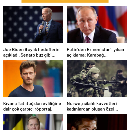
Joe Biden 6 aylık hedeflerini
Putin’den Ermenistan’ı yıkan
açıkladı. Senato buz gibi…
açıklama: Karabağ
Azerbaycan’ın ayrılmaz bir
parçasıdır!
Kıvanç Tatlıtuğ’dan evliliğine
Norweç silahlı kuvvetleri
dair çok çarpıcı röportaj.
kadınlardan oluşan özel
kuvvetler eğitimlerini
başlattı.