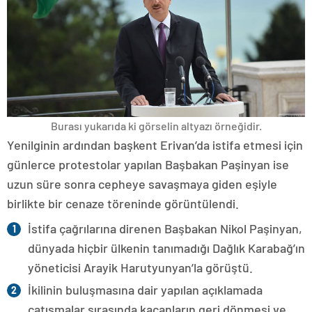
Burası yukarıda ki görselin altyazı örneğidir.
Yenilginin ardından başkent Erivan’da istifa etmesi için
günlerce protestolar yapılan Başbakan Paşinyan ise
uzun süre sonra cepheye savaşmaya giden eşiyle
birlikte bir cenaze töreninde görüntülendi.
İstifa çağrılarına direnen Başbakan Nikol Paşinyan,
dünyada hiçbir ülkenin tanımadığı Dağlık Karabağ’ın
yöneticisi Arayik Harutyunyan’la görüştü.
İkilinin buluşmasına dair yapılan açıklamada
çatışmalar sırasında kaçanların geri dönmesi ve