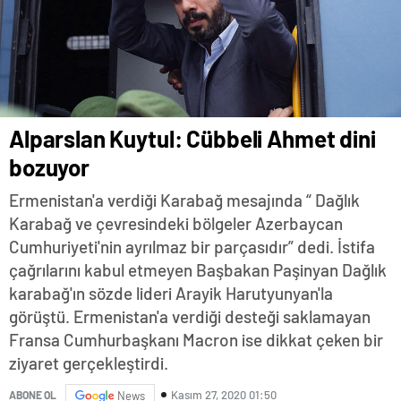
Alparslan Kuytul: Cübbeli Ahmet dini
bozuyor
Ermenistan'a verdiği Karabağ mesajında “ Dağlık
Karabağ ve çevresindeki bölgeler Azerbaycan
Cumhuriyeti'nin ayrılmaz bir parçasıdır” dedi. İstifa
çağrılarını kabul etmeyen Başbakan Paşinyan Dağlık
karabağ'ın sözde lideri Arayik Harutyunyan'la
görüştü. Ermenistan'a verdiği desteği saklamayan
Fransa Cumhurbaşkanı Macron ise dikkat çeken bir
ziyaret gerçekleştirdi.
Kasım 27, 2020 01:50
ABONE OL
News