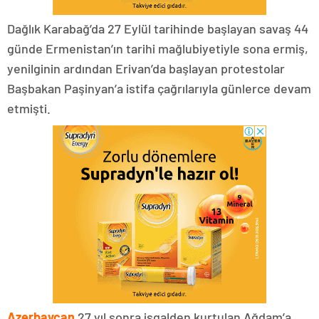
Dağlık Karabağ’da 27 Eylül tarihinde başlayan savaş 44
günde Ermenistan’ın tarihi mağlubiyetiyle sona ermiş,
yenilginin ardından Erivan’da başlayan protestolar
Başbakan Paşinyan’a istifa çağrılarıyla günlerce devam
etmişti.
Azerbaycan
27 yıl sonra işgalden kurtulan Ağdam’a