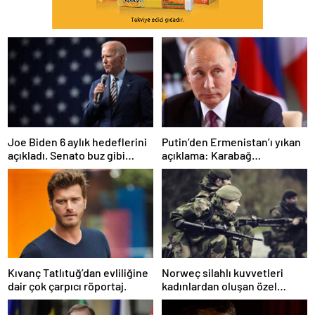
Joe Biden 6 aylık hedeflerini
Putin’den Ermenistan’ı yıkan
açıkladı. Senato buz gibi…
açıklama: Karabağ
Azerbaycan’ın ayrılmaz bir
parçasıdır!
Kıvanç Tatlıtuğ’dan evliliğine
Norweç silahlı kuvvetleri
dair çok çarpıcı röportaj.
kadınlardan oluşan özel
kuvvetler eğitimlerini
başlattı.