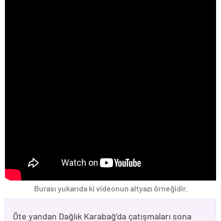
Burası yukarıda ki videonun altyazı örneğidir.
Öte yandan Dağlık Karabağ’da çatışmaları sona