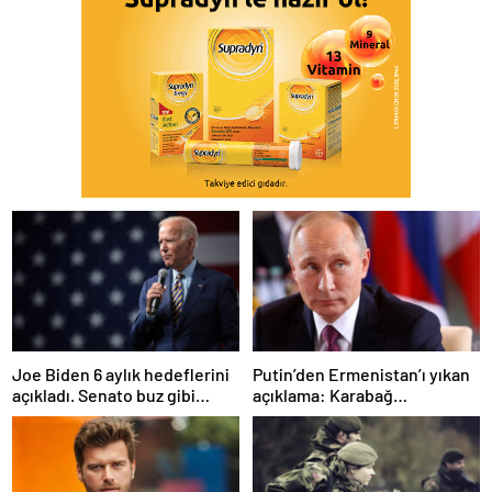
Joe Biden 6 aylık hedeflerini
Putin’den Ermenistan’ı yıkan
açıkladı. Senato buz gibi…
açıklama: Karabağ
Azerbaycan’ın ayrılmaz bir
parçasıdır!