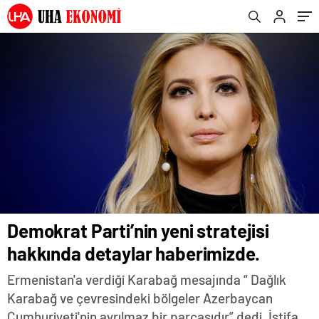
Demokrat Parti’nin yeni stratejisi
hakkında detaylar haberimizde.
Ermenistan'a verdiği Karabağ mesajında “ Dağlık
Karabağ ve çevresindeki bölgeler Azerbaycan
Cumhuriyeti'nin ayrılmaz bir parçasıdır” dedi. İstifa