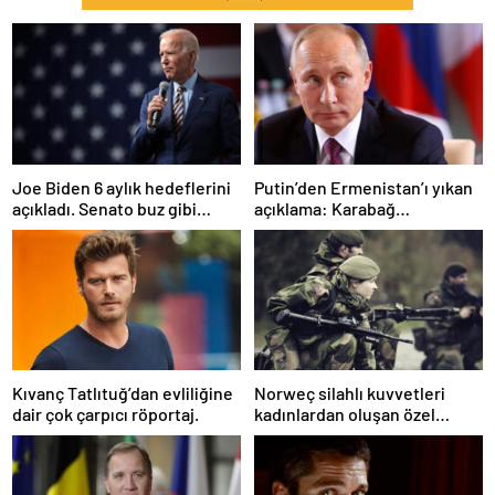
Joe Biden 6 aylık hedeflerini
Putin’den Ermenistan’ı yıkan
açıkladı. Senato buz gibi…
açıklama: Karabağ
Azerbaycan’ın ayrılmaz bir
parçasıdır!
Kıvanç Tatlıtuğ’dan evliliğine
Norweç silahlı kuvvetleri
dair çok çarpıcı röportaj.
kadınlardan oluşan özel
kuvvetler eğitimlerini
başlattı.