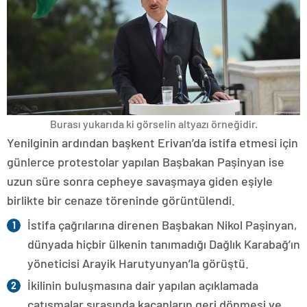
Burası yukarıda ki görselin altyazı örneğidir.
Yenilginin ardından başkent Erivan’da istifa etmesi için
günlerce protestolar yapılan Başbakan Paşinyan ise
uzun süre sonra cepheye savaşmaya giden eşiyle
birlikte bir cenaze töreninde görüntülendi.
İstifa çağrılarına direnen Başbakan Nikol Paşinyan,
dünyada hiçbir ülkenin tanımadığı Dağlık Karabağ’ın
yöneticisi Arayik Harutyunyan’la görüştü.
İkilinin buluşmasına dair yapılan açıklamada
çatışmalar sırasında kaçanların geri dönmesi ve