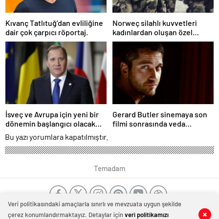
Kıvanç Tatlıtuğ’dan evliliğine
Norweç silahlı kuvvetleri
dair çok çarpıcı röportaj.
kadınlardan oluşan özel
kuvvetler eğitimlerini
başlattı.
İsveç ve Avrupa için yeni bir
Gerard Butler sinemaya son
dönemin başlangıcı olacak
filmi sonrasında veda
kararlar.
edeceğini açıkladı.
Bu yazı yorumlara kapatılmıştır.
Temadam
Veri politikasındaki amaçlarla sınırlı ve mevzuata uygun şekilde
çerez konumlandırmaktayız. Detaylar için
veri politikamızı
0
0
0
0