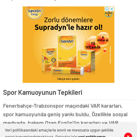
Spor Kamuoyunun Tepkileri
Fenerbahçe-Trabzonspor maçındaki VAR kararları,
spor kamuoyunda geniş yankı buldu. Özellikle sosyal
medyada, hakem Ozan Ergün’ün kararları ve VAR
Veri politikasındaki amaçlarla sınırlı ve mevzuata uygun şekilde
sisteminin işleyişi hakkında çok sayıda yorum yapıldı.
çerez konumlandırmaktayız. Detaylar için
veri politikamızı
0
0
0
0