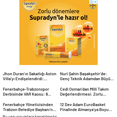
Jhon Duran’ın Sakatlığı Aston
Nuri Şahin Başakşehir’de:
Villa’yı Endişelendirdi:
Genç Teknik Adamdan Büyük
Kariyeri Tehlikede mi?
Hedefler
Fenerbahçe-Trabzonspor
Cedi Osman’dan Milli Takım
Derbisinde VAR Kaosu: 8
Değerlendirmesi: Zorlu
Dakikada 2 Kritik Karar
Sürecin Ardından Yeni
Hedefler
Fenerbahçe Yöneticisinden
12 Dev Adam EuroBasket
Trabzon Belediye Başkanı’na
Finalinde Almanya’ya Boyun
Sert Sözler: Gerginlik
Eğdi: Gümüş Madalya
Bu yazı yorumlara kapatılmıştır.