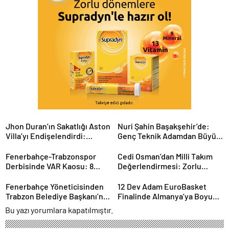
Jhon Duran’ın Sakatlığı Aston
Nuri Şahin Başakşehir’de:
Villa’yı Endişelendirdi:
Genç Teknik Adamdan Büyük
Kariyeri Tehlikede mi?
Hedefler
Fenerbahçe-Trabzonspor
Cedi Osman’dan Milli Takım
Derbisinde VAR Kaosu: 8
Değerlendirmesi: Zorlu
Dakikada 2 Kritik Karar
Sürecin Ardından Yeni
Hedefler
Fenerbahçe Yöneticisinden
12 Dev Adam EuroBasket
Trabzon Belediye Başkanı’na
Finalinde Almanya’ya Boyun
Sert Sözler: Gerginlik
Eğdi: Gümüş Madalya
Bu yazı yorumlara kapatılmıştır.
Tırmanıyor
Türkiye’nin