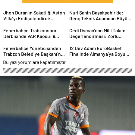
Jhon Duran’ın Sakatlığı Aston
Nuri Şahin Başakşehir’de:
Villa’yı Endişelendirdi:
Genç Teknik Adamdan Büyük
Kariyeri Tehlikede mi?
Hedefler
Fenerbahçe-Trabzonspor
Cedi Osman’dan Milli Takım
Derbisinde VAR Kaosu: 8
Değerlendirmesi: Zorlu
Dakikada 2 Kritik Karar
Sürecin Ardından Yeni
Hedefler
Fenerbahçe Yöneticisinden
12 Dev Adam EuroBasket
Trabzon Belediye Başkanı’na
Finalinde Almanya’ya Boyun
Sert Sözler: Gerginlik
Eğdi: Gümüş Madalya
Bu yazı yorumlara kapatılmıştır.
Tırmanıyor
Türkiye’nin