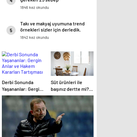
4
1846 kez okundu
Takı ve makyaj uyumuna trend
örnekleri sizler için derledik.
5
1842 kez okundu
Derbi Sonunda
Süt ürünleri ile
Yaşananlar: Gergin
başınız dertte mi?
Anlar ve Hakem
Laktoz
Kararları Tartışması
İntoleransına sahip
olabilirsiniz!