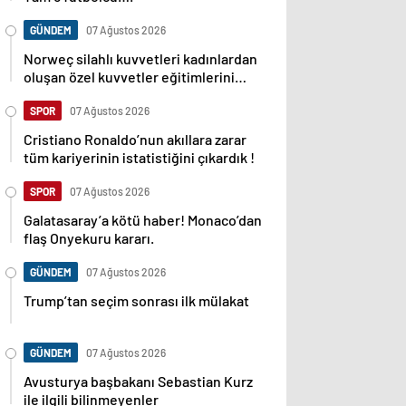
GÜNDEM
07 Ağustos 2026
Norweç silahlı kuvvetleri kadınlardan
oluşan özel kuvvetler eğitimlerini
başlattı.
SPOR
07 Ağustos 2026
Cristiano Ronaldo’nun akıllara zarar
tüm kariyerinin istatistiğini çıkardık !
SPOR
07 Ağustos 2026
Galatasaray’a kötü haber! Monaco’dan
flaş Onyekuru kararı.
GÜNDEM
07 Ağustos 2026
Trump’tan seçim sonrası ilk mülakat
GÜNDEM
07 Ağustos 2026
Avusturya başbakanı Sebastian Kurz
ile ilgili bilinmeyenler