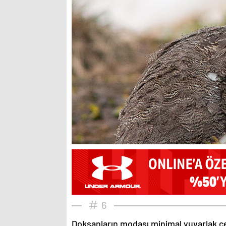
6
Doksanların modası minimal yuvarlak çe