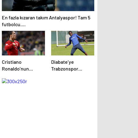
En fazla kızaran takım Antalyaspor! Tam 5
futbolcu….
Cristiano
Diabate’ye
Ronaldo’nun
Trabzonspor
akıllara zarar tüm
yönetiminden
kariyerinin
kesik! .
istatistiğini çıkardık
!