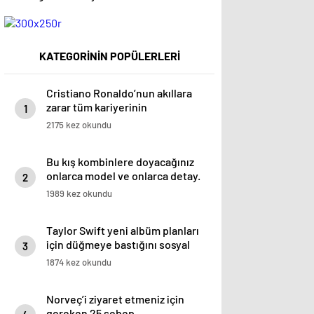
KATEGORİNİN POPÜLERLERİ
Cristiano Ronaldo’nun akıllara
zarar tüm kariyerinin
1
istatistiğini çıkardık !
2175 kez okundu
Bu kış kombinlere doyacağınız
onlarca model ve onlarca detay.
2
1989 kez okundu
Taylor Swift yeni albüm planları
için düğmeye bastığını sosyal
3
medyadan duyurdu!
1874 kez okundu
Norveç’i ziyaret etmeniz için
gereken 25 sebep