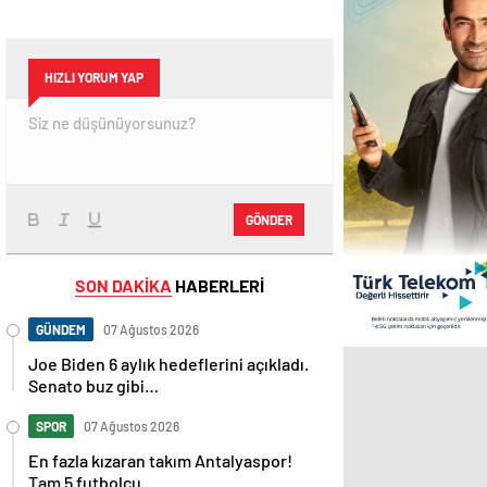
HIZLI YORUM YAP
GÖNDER
SON DAKİKA
HABERLERİ
GÜNDEM
07 Ağustos 2026
Joe Biden 6 aylık hedeflerini açıkladı.
Senato buz gibi…
SPOR
07 Ağustos 2026
En fazla kızaran takım Antalyaspor!
Tam 5 futbolcu….