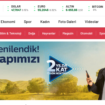
DOLAR
EURO
ALTIN
BITCOIN
47,7047
55,2046
6.655,66
0%
0.15%
0.32%
2,51
Ekonomi
Spor
Kadın
Foto Galeri
Videolar
Bilim & Teknoloji
Doğa
Hayvanlar
Magazin
Otomobil
Spo