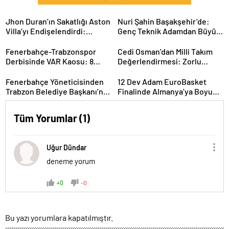
Jhon Duran’ın Sakatlığı Aston
Nuri Şahin Başakşehir’de:
Villa’yı Endişelendirdi:
Genç Teknik Adamdan Büyük
Kariyeri Tehlikede mi?
Hedefler
Fenerbahçe-Trabzonspor
Cedi Osman’dan Milli Takım
Derbisinde VAR Kaosu: 8
Değerlendirmesi: Zorlu
Dakikada 2 Kritik Karar
Sürecin Ardından Yeni
Hedefler
Fenerbahçe Yöneticisinden
12 Dev Adam EuroBasket
Trabzon Belediye Başkanı’na
Finalinde Almanya’ya Boyun
Sert Sözler: Gerginlik
Eğdi: Gümüş Madalya
Tırmanıyor
Türkiye’nin
Tüm Yorumlar (1)
Uğur Dündar
deneme yorum
+0
-0
Bu yazı yorumlara kapatılmıştır.