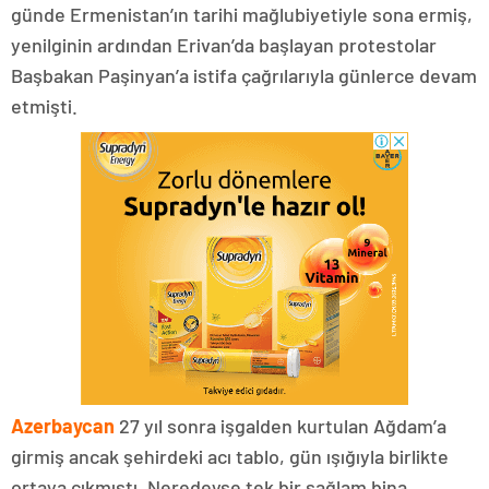
günde Ermenistan’ın tarihi mağlubiyetiyle sona ermiş,
yenilginin ardından Erivan’da başlayan protestolar
Başbakan Paşinyan’a istifa çağrılarıyla günlerce devam
etmişti.
Azerbaycan
27 yıl sonra işgalden kurtulan Ağdam’a
girmiş ancak şehirdeki acı tablo, gün ışığıyla birlikte
ortaya çıkmıştı. Neredeyse tek bir sağlam bina