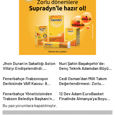
Jhon Duran’ın Sakatlığı Aston
Nuri Şahin Başakşehir’de:
Villa’yı Endişelendirdi:
Genç Teknik Adamdan Büyük
Kariyeri Tehlikede mi?
Hedefler
Fenerbahçe-Trabzonspor
Cedi Osman’dan Milli Takım
Derbisinde VAR Kaosu: 8
Değerlendirmesi: Zorlu
Dakikada 2 Kritik Karar
Sürecin Ardından Yeni
Hedefler
Fenerbahçe Yöneticisinden
12 Dev Adam EuroBasket
Trabzon Belediye Başkanı’na
Finalinde Almanya’ya Boyun
Sert Sözler: Gerginlik
Eğdi: Gümüş Madalya
Bu yazı yorumlara kapatılmıştır.
Tırmanıyor
Türkiye’nin