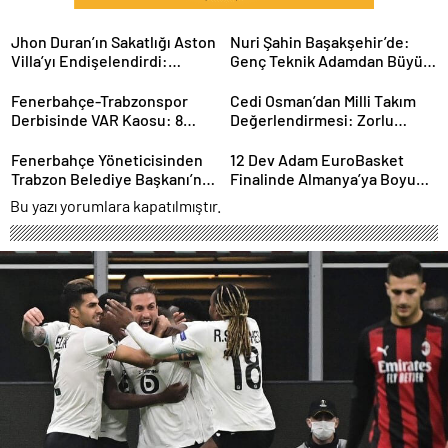
Jhon Duran’ın Sakatlığı Aston
Nuri Şahin Başakşehir’de:
Villa’yı Endişelendirdi:
Genç Teknik Adamdan Büyük
Kariyeri Tehlikede mi?
Hedefler
Fenerbahçe-Trabzonspor
Cedi Osman’dan Milli Takım
Derbisinde VAR Kaosu: 8
Değerlendirmesi: Zorlu
Dakikada 2 Kritik Karar
Sürecin Ardından Yeni
Hedefler
Fenerbahçe Yöneticisinden
12 Dev Adam EuroBasket
Trabzon Belediye Başkanı’na
Finalinde Almanya’ya Boyun
Sert Sözler: Gerginlik
Eğdi: Gümüş Madalya
Bu yazı yorumlara kapatılmıştır.
Tırmanıyor
Türkiye’nin