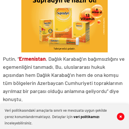
Putin, “
Ermenistan
, Dağlık Karabağ’ın bağımsızlığını ve
egemenliğini tanımadı. Bu, uluslararası hukuk
açısından hem Dağlık Karabağ’ın hem de ona komşu
tüm bölgelerin Azerbaycan Cumhuriyeti topraklarının
ayrılmaz bir parçası olduğu anlamına geliyordu” diye
konuştu.
Ermenistan Yalnız Hissetmesin Diye Herşeyi
Veri politikasındaki amaçlarla sınırlı ve mevzuata uygun şekilde
çerez konumlandırmaktayız. Detaylar için
veri politikamızı
Yaptık
0
0
0
0
0
0
inceleyebilirsiniz.
Rusya Devlet Başkanı Vladimir Putin, Azerbaycan