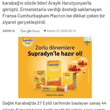
karabağ'ın sözde lideri Arayik Harutyunyan'la
görüştü. Ermenistan'a verdiği desteği saklamayan
Fransa Cumhurbaşkanı Macron ise dikkat çeken bir
ziyaret gerçekleştirdi.
Kasım 27, 2020 03:14
ABONE OL
News
Dağlık Karabağ’da 27 Eylül tarihinde başlayan savaş 44
günde Ermenistan’ın tarihi mağlubiyetiyle sona ermiş,