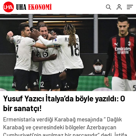
uzak kalacağı süreyi duyurdu .
Yusuf Yazıcı İtalya’da böyle yazıldı: O
bir sanatçı!
Ermenistan'a verdiği Karabağ mesajında “ Dağlık
Karabağ ve çevresindeki bölgeler Azerbaycan
Cumhuriyeti'nin ayrılmaz bir parçasıdır” dedi. İstifa