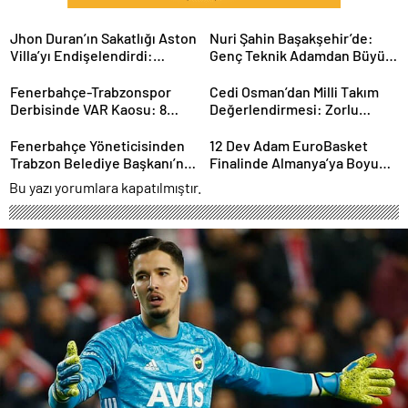
Jhon Duran’ın Sakatlığı Aston
Nuri Şahin Başakşehir’de:
Villa’yı Endişelendirdi:
Genç Teknik Adamdan Büyük
Kariyeri Tehlikede mi?
Hedefler
Fenerbahçe-Trabzonspor
Cedi Osman’dan Milli Takım
Derbisinde VAR Kaosu: 8
Değerlendirmesi: Zorlu
Dakikada 2 Kritik Karar
Sürecin Ardından Yeni
Hedefler
Fenerbahçe Yöneticisinden
12 Dev Adam EuroBasket
Trabzon Belediye Başkanı’na
Finalinde Almanya’ya Boyun
Sert Sözler: Gerginlik
Eğdi: Gümüş Madalya
Bu yazı yorumlara kapatılmıştır.
Tırmanıyor
Türkiye’nin