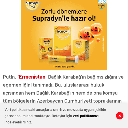
Putin, “
Ermenistan
, Dağlık Karabağ’ın bağımsızlığını ve
egemenliğini tanımadı. Bu, uluslararası hukuk
açısından hem Dağlık Karabağ’ın hem de ona komşu
tüm bölgelerin Azerbaycan Cumhuriyeti topraklarının
ayrılmaz bir parçası olduğu anlamına geliyordu” diye
Veri politikasındaki amaçlarla sınırlı ve mevzuata uygun şekilde
konuştu.
çerez konumlandırmaktayız. Detaylar için
veri politikamızı
0
0
0
0
0
0
inceleyebilirsiniz.
Ermenistan Yalnız Hissetmesin Diye Herşeyi