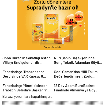
Jhon Duran’ın Sakatlığı Aston
Nuri Şahin Başakşehir’de:
Villa’yı Endişelendirdi:
Genç Teknik Adamdan Büyük
Kariyeri Tehlikede mi?
Hedefler
Fenerbahçe-Trabzonspor
Cedi Osman’dan Milli Takım
Derbisinde VAR Kaosu: 8
Değerlendirmesi: Zorlu
Dakikada 2 Kritik Karar
Sürecin Ardından Yeni
Hedefler
Fenerbahçe Yöneticisinden
12 Dev Adam EuroBasket
Trabzon Belediye Başkanı’na
Finalinde Almanya’ya Boyun
Sert Sözler: Gerginlik
Eğdi: Gümüş Madalya
Bu yazı yorumlara kapatılmıştır.
Tırmanıyor
Türkiye’nin